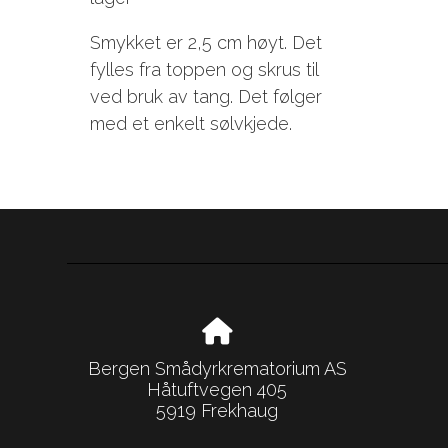
Smykket er 2,5 cm høyt. Det
fylles fra toppen og skrus til
ved bruk av tang. Det følger
med et enkelt sølvkjede.
Bergen Smådyrkrematorium AS
Håtuftvegen 405
5919 Frekhaug