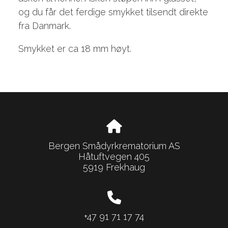
og du får det ferdige smykket tilsendt direkte
fra Danmark.
Smykket er ca 18 mm høyt.
Bergen Smådyrkrematorium AS
Håtuftvegen 405
5919 Frekhaug
+47 91 71 17 74