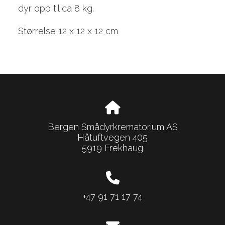
dyr opp til ca 8 kg.
Størrelse 12 x 12 x 12 cm
Bergen Smådyrkrematorium AS
Håtuftvegen 405
5919 Frekhaug
+47 91 71 17 74