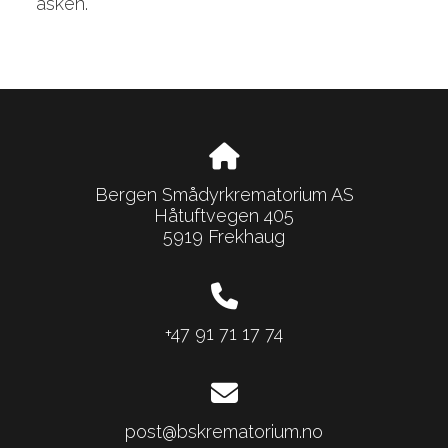
asken.
Bergen Smådyrkrematorium AS
Håtuftvegen 405
5919 Frekhaug
+47 91 71 17 74
post@bskrematorium.no